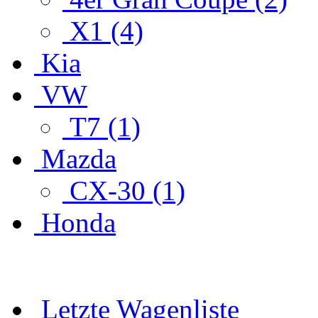
X1 (4)
Kia
VW
T7 (1)
Mazda
CX-30 (1)
Honda
Letzte Wagenliste