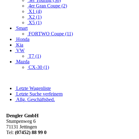
3er Touring (36)
4er Gran Coupe (2)
X1 (4)
X2 (1)
X5 (1)
Smart
FORTWO Coupe (11)
Honda
Kia
VW
T7 (1)
Mazda
CX-30 (1)
Letzte Wagenliste
Letzte Suche verfeinern
Allg. Geschäftsbed.
Dengler GmbH
Stumpenweg 6
71131 Jettingen
Tel:
(07452) 88 99 0