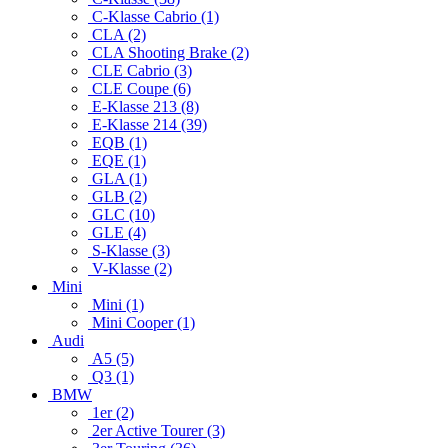
C-Klasse Cabrio (1)
CLA (2)
CLA Shooting Brake (2)
CLE Cabrio (3)
CLE Coupe (6)
E-Klasse 213 (8)
E-Klasse 214 (39)
EQB (1)
EQE (1)
GLA (1)
GLB (2)
GLC (10)
GLE (4)
S-Klasse (3)
V-Klasse (2)
Mini
Mini (1)
Mini Cooper (1)
Audi
A5 (5)
Q3 (1)
BMW
1er (2)
2er Active Tourer (3)