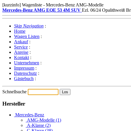
[kurzinfo] Wagenliste - Mercedes-Benz AMG-Modelle
Mercedes-Benz AMG EQE 53 4M SUV
Ezl. 06/24 Opalithweiß B
Skip Navigation
:
Home
Wagen Listen
:
Ankauf
:
Service
:
Anreise
:
Kontakt
:
Unternehmen
:
Impressum
:
Datenschutz
:
Gästebuch
:
Schnellsuche
Hersteller
Mercedes-Benz
AMG-Modelle (1)
A-Klasse (2)
C-Klasse (38)