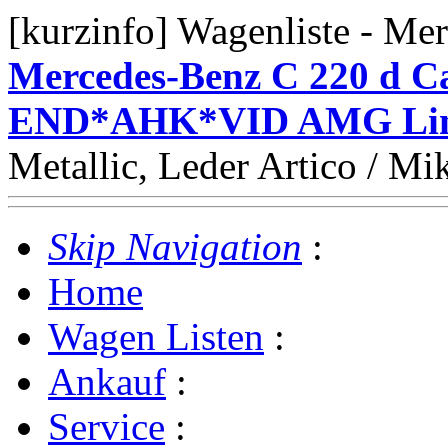
[kurzinfo] Wagenliste - Me
Mercedes-Benz C 220 d C
END*AHK*VID AMG Li
Metallic, Leder Artico / M
Skip Navigation
:
Home
Wagen Listen
:
Ankauf
:
Service
: