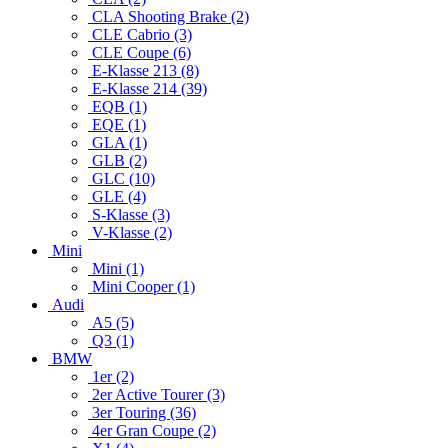
CLA Shooting Brake (2)
CLE Cabrio (3)
CLE Coupe (6)
E-Klasse 213 (8)
E-Klasse 214 (39)
EQB (1)
EQE (1)
GLA (1)
GLB (2)
GLC (10)
GLE (4)
S-Klasse (3)
V-Klasse (2)
Mini
Mini (1)
Mini Cooper (1)
Audi
A5 (5)
Q3 (1)
BMW
1er (2)
2er Active Tourer (3)
3er Touring (36)
4er Gran Coupe (2)