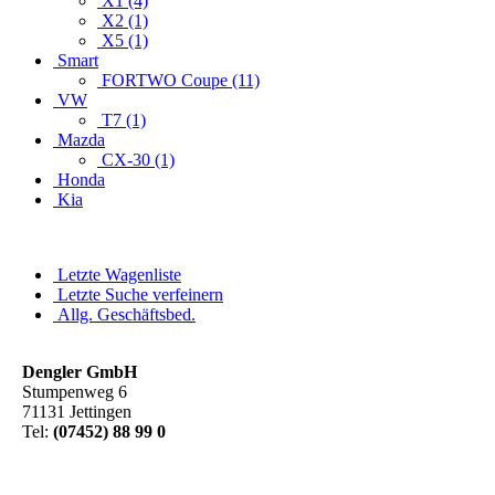
X1 (4)
X2 (1)
X5 (1)
Smart
FORTWO Coupe (11)
VW
T7 (1)
Mazda
CX-30 (1)
Honda
Kia
Letzte Wagenliste
Letzte Suche verfeinern
Allg. Geschäftsbed.
Dengler GmbH
Stumpenweg 6
71131 Jettingen
Tel:
(07452) 88 99 0