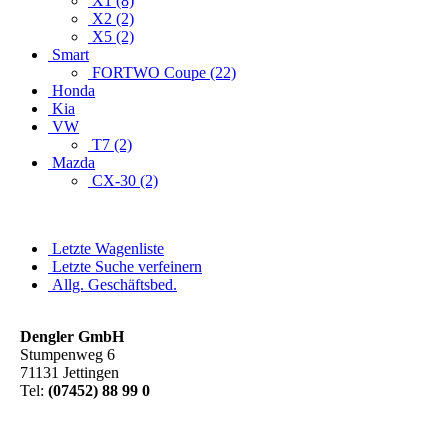
X1 (8)
X2 (2)
X5 (2)
Smart
FORTWO Coupe (22)
Honda
Kia
VW
T7 (2)
Mazda
CX-30 (2)
Letzte Wagenliste
Letzte Suche verfeinern
Allg. Geschäftsbed.
Dengler GmbH
Stumpenweg 6
71131 Jettingen
Tel:
(07452) 88 99 0