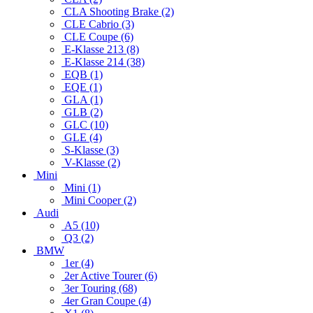
CLA Shooting Brake (2)
CLE Cabrio (3)
CLE Coupe (6)
E-Klasse 213 (8)
E-Klasse 214 (38)
EQB (1)
EQE (1)
GLA (1)
GLB (2)
GLC (10)
GLE (4)
S-Klasse (3)
V-Klasse (2)
Mini
Mini (1)
Mini Cooper (2)
Audi
A5 (10)
Q3 (2)
BMW
1er (4)
2er Active Tourer (6)
3er Touring (68)
4er Gran Coupe (4)