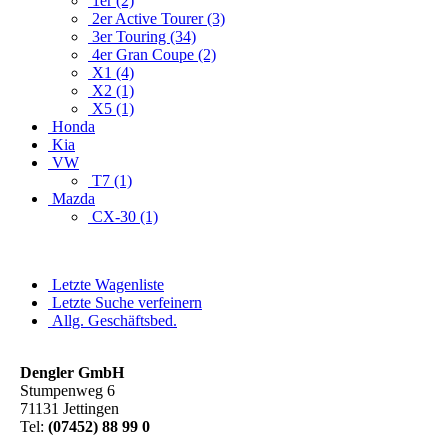
1er (2)
2er Active Tourer (3)
3er Touring (34)
4er Gran Coupe (2)
X1 (4)
X2 (1)
X5 (1)
Honda
Kia
VW
T7 (1)
Mazda
CX-30 (1)
Letzte Wagenliste
Letzte Suche verfeinern
Allg. Geschäftsbed.
Dengler GmbH
Stumpenweg 6
71131 Jettingen
Tel:
(07452) 88 99 0