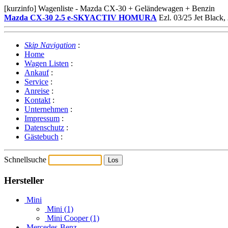
[kurzinfo] Wagenliste - Mazda CX-30 + Geländewagen + Benzin
Mazda CX-30 2.5 e-SKYACTIV HOMURA
Ezl. 03/25 Jet Black,
Skip Navigation
:
Home
Wagen Listen
:
Ankauf
:
Service
:
Anreise
:
Kontakt
:
Unternehmen
:
Impressum
:
Datenschutz
:
Gästebuch
:
Schnellsuche
Hersteller
Mini
Mini (1)
Mini Cooper (1)
Mercedes-Benz