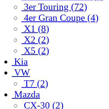
3er Touring (72)
4er Gran Coupe (4)
X1 (8)
X2 (2)
X5 (2)
Kia
VW
T7 (2)
Mazda
CX-30 (2)