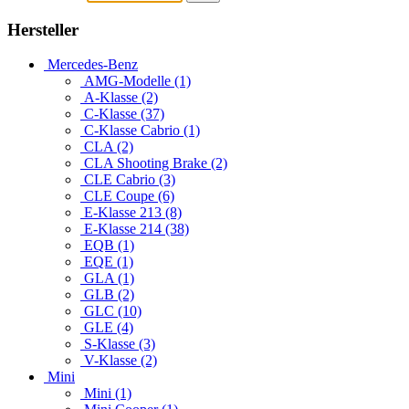
Hersteller
Mercedes-Benz
AMG-Modelle (1)
A-Klasse (2)
C-Klasse (37)
C-Klasse Cabrio (1)
CLA (2)
CLA Shooting Brake (2)
CLE Cabrio (3)
CLE Coupe (6)
E-Klasse 213 (8)
E-Klasse 214 (38)
EQB (1)
EQE (1)
GLA (1)
GLB (2)
GLC (10)
GLE (4)
S-Klasse (3)
V-Klasse (2)
Mini
Mini (1)