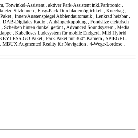
el-Assistent , aktiver Park-Assistent inkl.Parktronic ,
knetze Sitzlehnen , Easy-Pack Durchlademöglichkeit , Kneebag ,
aket , Innen/Aussenspiegel Abblendautomatik , Lenkrad heizbar ,
, DAB-Digitales Radio , Anhängerkupplung , Fondsitze elektrisch
 , Scheiben hinten dunkel getönt , Advanced Soundsystem , Media-
lappe , Kabelloses Ladesystem für mobile Endgerä, Mild Hybrid
ap, KEYLESS-GO Paket , Park-Paket mit 360°-Kamera , SPIEGEL-
, MBUX Augmented Reality für Navigation , 4-Wege-Lordose ,