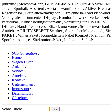
[kurzinfo] Mercedes-Benz, GLB 250 4M AHK*360*BEAM*MEMORY*KEY
aktiver Spurhalte-Assistent , Abstandswarnfunktion , Aktiver Brems
Regensensor , Festplatten-Navigation , Armlehne im Fond klapp-und
Volldigitales Instrumenten-Display , Komfortfahrwerk , Verkehrszei
verstellbar , Klimatisierungsautomatik , Vorrüstung für DISTRONIC
Display , Hands-free-access , Sitzheizung vorne , Scheibenwascha
Antrieb , AGILITY SELECT Schalter , Sportlicher Motorsound , Zi
PAKET , Winter-Paket , Konnektivitäts-Paket Komfort , Premium-
Sportbremsanlage , Sitzkomfort-Paket , Licht- und Sicht-Paket
Skip Navigation
:
Home
Wagen Listen
:
Ankauf
:
Service
:
Anreise
:
Kontakt
:
Unternehmen
:
Impressum
:
Datenschutz
:
Gästebuch
:
Schnellsuche