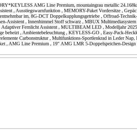
LESS AMG Line Premium, mountaingrau metallic 24.168km, Totwink
assistent , Ausstiegswarnfunktion , MEMORY-Paket Vordersitze , Gepäc
 entnehmbar im, 8G-DCT Doppelkupplungsgetriebe , Offroad-Technik-P
chen-Assistent , Innenhimmel Stoff schwarz , MBUX Multimediasystem 
 , Adaptiver Fernlicht Assistent , MULTIBEAM LED , Modelljahr 2025
nlage beheizt , Ambientebeleuchtung , KEYLESS-GO , Easy-Pack-Heckk
erelemente Carbonstruktur , Multifunktions-Sportlenkrad in Leder N
Paket , AMG Line Premium , 19" AMG LMR 5-Doppelspeichen-Design 