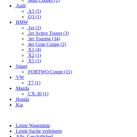
Mini Cooper (1)
Audi
A5 (5)
Q3 (1)
BMW
1er (2)
2er Active Tourer (3)
3er Touring (34)
4er Gran Coupe (2)
X1 (4)
X2 (1)
X5 (1)
Smart
FORTWO Coupe (11)
VW
T7 (1)
Mazda
CX-30 (1)
Honda
Kia
Letzte Wagenliste
Letzte Suche verfeinern
Allg. Geschäftsbed.