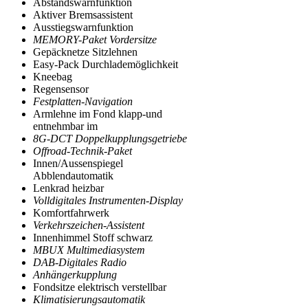
Abstandswarnfunktion
Aktiver Bremsassistent
Ausstiegswarnfunktion
MEMORY-Paket Vordersitze
Gepäcknetze Sitzlehnen
Easy-Pack Durchlademöglichkeit
Kneebag
Regensensor
Festplatten-Navigation
Armlehne im Fond klapp-und
entnehmbar im
8G-DCT Doppelkupplungsgetriebe
Offroad-Technik-Paket
Innen/Aussenspiegel
Abblendautomatik
Lenkrad heizbar
Volldigitales Instrumenten-Display
Komfortfahrwerk
Verkehrszeichen-Assistent
Innenhimmel Stoff schwarz
MBUX Multimediasystem
DAB-Digitales Radio
Anhängerkupplung
Fondsitze elektrisch verstellbar
Klimatisierungsautomatik