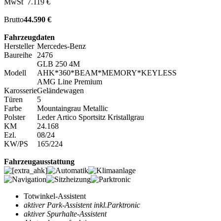
MwSt
7.119 €
Brutto
44.590 €
Fahrzeugdaten
Hersteller
Mercedes-Benz
Baureihe
2476
GLB 250 4M
Modell
AHK*360*BEAM*MEMORY*KEYLESS
AMG Line Premium
Karosserie
Geländewagen
Türen
5
Farbe
Mountaingrau Metallic
Polster
Leder Artico Sportsitz Kristallgrau
KM
24.168
Ezl.
08/24
KW/PS
165/224
Fahrzeugausstattung
Totwinkel-Assistent
aktiver Park-Assistent inkl.Parktronic
aktiver Spurhalte-Assistent