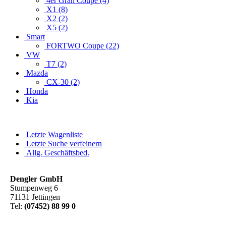
4er Gran Coupe (4)
X1 (8)
X2 (2)
X5 (2)
Smart
FORTWO Coupe (22)
VW
T7 (2)
Mazda
CX-30 (2)
Honda
Kia
Letzte Wagenliste
Letzte Suche verfeinern
Allg. Geschäftsbed.
Dengler GmbH
Stumpenweg 6
71131 Jettingen
Tel:
(07452) 88 99 0