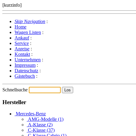
[kurzinfo]
Skip Navigation
:
Home
Wagen Listen
:
Ankauf
:
Service
:
Anreise
:
Kontakt
:
Unternehmen
:
Impressum
:
Datenschutz
:
Gästebuch
:
Schnellsuche
Hersteller
Mercedes-Benz
AMG-Modelle (1)
A-Klasse (2)
C-Klasse (37)
C-Klasse Cabrio (1)