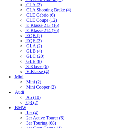
CLA (2)
CLA Shooting Brake (4)
CLE Cabrio (6)
CLE Coupe (12)
E-Klasse 213 (16)
E-Klasse 214 (76)
EQB (2)
EQE (2)
GLA (2)
GLB (4)
GLC (20)
GLE (8)
S-Klasse (6)
V-Klasse (4)
Mini
Mini (2)
Mini Cooper (2)
Audi
A5 (10)
Q3 (2)
BMW
1er (4)
2er Active Tourer (6)
3er Touring (68)