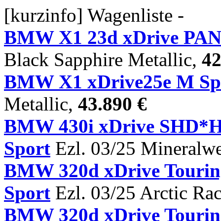
[kurzinfo] Wagenliste -
BMW X1 23d xDrive PA
Black Sapphire Metallic,
42
BMW X1 xDrive25e M Sp
Metallic,
43.890 €
BMW 430i xDrive SHD
Sport
Ezl. 03/25 Mineralwe
BMW 320d xDrive Tour
Sport
Ezl. 03/25 Arctic Rac
BMW 320d xDrive Tou