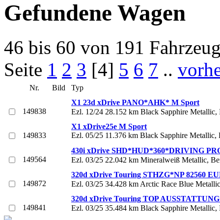
Gefundene Wagen
46 bis 60 von 191 Fahrzeu
Seite
1
2
3
[4]
5
6
7
..
vorhe
Nr.
Bild
Typ
X1 23d xDrive PANO*AHK* M Sport
149838
Ezl. 12/24 28.152 km Black Sapphire Metallic,
X1 xDrive25e M Sport
149833
Ezl. 05/25 11.376 km Black Sapphire Metallic,
430i xDrive SHD*HUD*360*DRIVING PRO
149564
Ezl. 03/25 22.042 km Mineralweiß Metallic, B
320d xDrive Touring STHZG*NP 82560 EU
149872
Ezl. 03/25 34.428 km Arctic Race Blue Metalli
320d xDrive Touring TOP AUSSTATTUN
149841
Ezl. 03/25 35.484 km Black Sapphire Metallic,