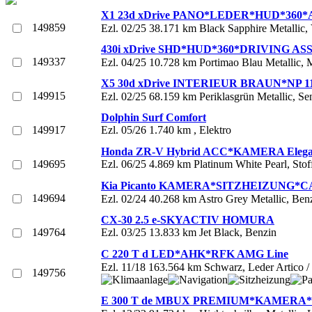
X1 23d xDrive PANO*LEDER*HUD*360*
149859
Ezl. 02/25 38.171 km Black Sapphire Metallic,
430i xDrive SHD*HUD*360*DRIVING ASS
149337
Ezl. 04/25 10.728 km Portimao Blau Metallic,
X5 30d xDrive INTERIEUR BRAUN*NP 114
149915
Ezl. 02/25 68.159 km Periklasgrün Metallic, S
Dolphin Surf Comfort
149917
Ezl. 05/26 1.740 km , Elektro
Honda ZR-V Hybrid ACC*KAMERA Ele
149695
Ezl. 06/25 4.869 km Platinum White Pearl, Sto
Kia Picanto KAMERA*SITZHEIZUNG*
149694
Ezl. 02/24 40.268 km Astro Grey Metallic, Ben
CX-30 2.5 e-SKYACTIV HOMURA
149764
Ezl. 03/25 13.833 km Jet Black, Benzin
C 220 T d LED*AHK*RFK AMG Line
Ezl. 11/18 163.564 km Schwarz, Leder Artico 
149756
E 300 T de MBUX PREMIUM*KAMERA