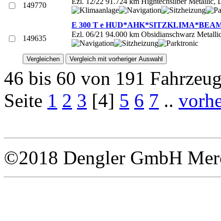
Ezl. 12/22 91.724 km Hightechsilber Metallic, 
149770
E 300 T e HUD*AHK*SITZKLIMA*BEAM*
Ezl. 06/21 94.000 km Obsidianschwarz Metall
149635
46 bis 60 von 191 Fahrzeu
Seite
1
2
3
[4]
5
6
7
..
vorhe
©2018 Dengler GmbH Merce