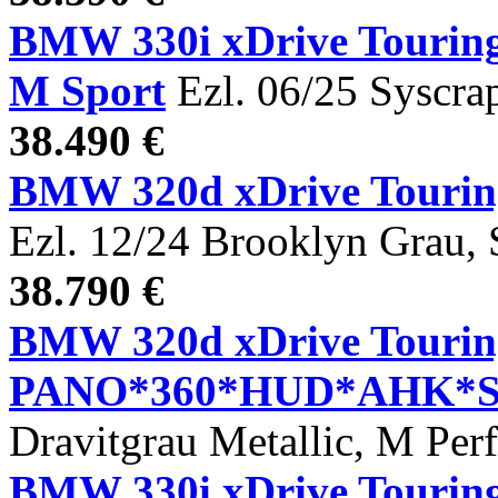
BMW 330i xDrive Tou
M Sport
Ezl. 06/25 Syscra
38.490 €
BMW 320d xDrive Touri
Ezl. 12/24 Brooklyn Grau, 
38.790 €
BMW 320d xDrive Tourin
PANO*360*HUD*AHK*ST
Dravitgrau Metallic, M Pe
BMW 330i xDrive Tou