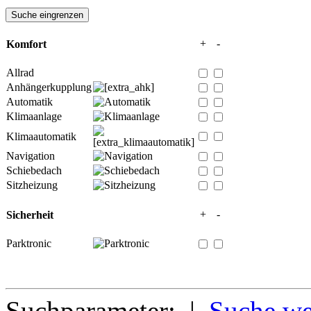
+
-
Komfort
Allrad
Anhängerkupplung
Automatik
Klimaanlage
Klimaautomatik
Navigation
Schiebedach
Sitzheizung
+
-
Sicherheit
Parktronic
Suchparameter: |
Suche we