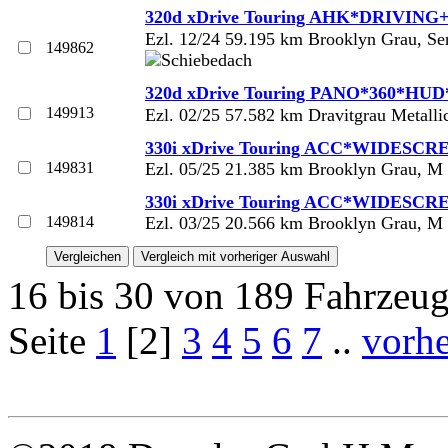
320d xDrive Touring AHK*DRIVING+
Ezl. 12/24 59.195 km Brooklyn Grau, Sen
149862
320d xDrive Touring PANO*360*HU
149913
Ezl. 02/25 57.582 km Dravitgrau Metall
330i xDrive Touring ACC*WIDESCR
149831
Ezl. 05/25 21.385 km Brooklyn Grau, M
330i xDrive Touring ACC*WIDESCR
149814
Ezl. 03/25 20.566 km Brooklyn Grau, M
16 bis 30 von 189 Fahrzeu
Seite
1
[2]
3
4
5
6
7
..
vorhe