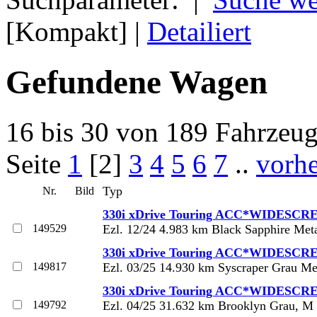
[Kompakt] |
Detailiert
Gefundene Wagen
16 bis 30 von 189 Fahrzeu
Seite
1
[2]
3
4
5
6
7
..
vorhe
Typ
Nr.
Bild
330i xDrive Touring ACC*WIDESCR
149529
Ezl. 12/24 4.983 km Black Sapphire Met
330i xDrive Touring ACC*WIDESCR
149817
Ezl. 03/25 14.930 km Syscraper Grau Me
330i xDrive Touring ACC*WIDESCR
149792
Ezl. 04/25 31.632 km Brooklyn Grau, M