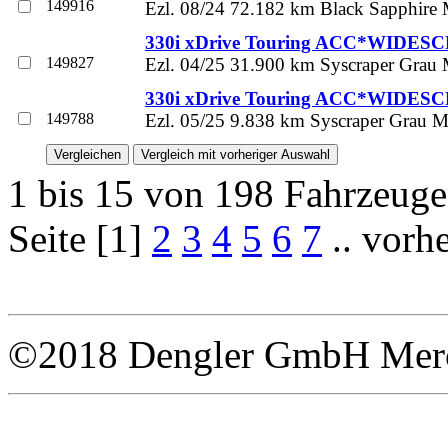
149916
Ezl. 08/24 72.182 km Black Sapphire M
330i xDrive Touring ACC*WIDES
149827
Ezl. 04/25 31.900 km Syscraper Grau 
330i xDrive Touring ACC*WIDES
149788
Ezl. 05/25 9.838 km Syscraper Grau Me
1 bis 15 von 198 Fahrzeug
Seite [1]
2
3
4
5
6
7
.. vorh
©2018 Dengler GmbH Merce