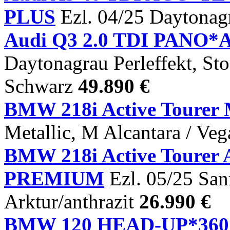
PLUS
Ezl. 04/25 Daytonagr
Audi Q3 2.0 TDI PANO*
Daytonagrau Perleffekt, St
Schwarz
49.890 €
BMW 218i Active Tourer 
Metallic, M Alcantara / Ve
BMW 218i Active Tour
PREMIUM
Ezl. 05/25 San
Arktur/anthrazit
26.990 €
BMW 120 HEAD-UP*3