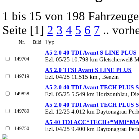
1 bis 15 von 198 Fahrzeug
Seite [1]
2
3
4
5
6
7
.. vorh
Typ
Nr.
Bild
A5 2.0 40 TDI Avant S LINE PLUS
149704
Ezl. 05/25 10.798 km Gletscherweiß Met
A5 2.0 TFSI Avant S LINE PLUS
149719
Ezl. 04/25 11.515 km , Benzin
A5 2.0 40 TDI Avant TECH PLUS 
149858
Ezl. 05/25 5.549 km Horizontblau, Die
A5 2.0 40 TDI Avant TECH PLUS 
149780
Ezl. 12/25 4.012 km Daytonagrau Perle
A5 40 TDI ACC*TECH+*MMI*MA
149750
Ezl. 04/25 9.400 km Daytonagrau Perle