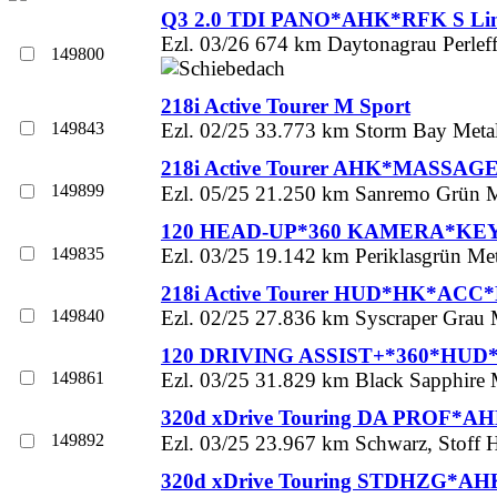
Q3 2.0 TDI PANO*AHK*RFK S Li
Ezl. 03/26 674 km Daytonagrau Perleff
149800
218i Active Tourer M Sport
149843
Ezl. 02/25 33.773 km Storm Bay Metall
218i Active Tourer AHK*MASSA
149899
Ezl. 05/25 21.250 km Sanremo Grün Met
120 HEAD-UP*360 KAMERA*KE
149835
Ezl. 03/25 19.142 km Periklasgrün Met
218i Active Tourer HUD*HK*ACC
149840
Ezl. 02/25 27.836 km Syscraper Grau M
120 DRIVING ASSIST+*360*HUD
149861
Ezl. 03/25 31.829 km Black Sapphire M
320d xDrive Touring DA PROF*
149892
Ezl. 03/25 23.967 km Schwarz, Stoff H
320d xDrive Touring STDHZG*AH