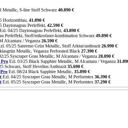
 Metallic, S-line Stoff Schwarz
40.890 €
5 Horizontblau,
41.890 €
5 Daytonagrau Perleffekt,
42.590 €
Ezl. 04/25 Daytonagrau Perleffekt,
43.890 €
u Perleffekt, Stoff/mikrofaser-kombination Schwarz
49.890 €
 M Alcantara / Veganza
26.590 €
zl. 05/25 Sanremo Grün Metallic, Stoff Arktur/anthrazit
26.990 €
iklasgrün Metallic, Veganza Perforated Black
27.390 €
02/25 Syscraper Grau Metallic, M Alcantara / Veganza
28.890 €
 Pro
Ezl. 03/25 Black Sapphire Metallic, M Alcantara / Veganza
31.89
25 Schwarz, Stoff Hevelius Anthrazit
35.690 €
 Pro
Ezl. 08/24 Black Sapphire Metallic,
35.890 €
t
Ezl. 04/25 Syscraper Grau Metallic, M Performtex
36.390 €
t
Ezl. 05/25 Syscraper Grau Metallic, M Performtex
37.290 €