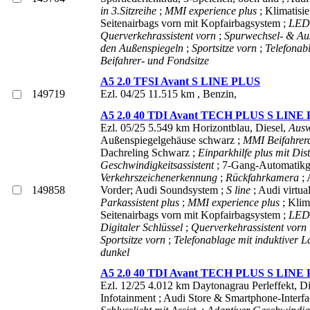
in 3.Sitzreihe
;
MMI experience plus
; Klimatisi
Seitenairbags vorn mit Kopfairbagsystem ;
LED-
Querverkehrassistent vorn
;
Spurwechsel- & Au
den Außenspiegeln
;
Sportsitze vorn
;
Telefonabl
Beifahrer- und Fondsitze
A5 2.0 TFSI Avant S LINE PLUS
149719
Ezl. 04/25 11.515 km ,
Benzin,
A5 2.0 40 TDI Avant TECH PLUS S LINE
Ezl. 05/25 5.549 km Horizontblau,
Diesel,
Ausw
Außenspiegelgehäuse schwarz ;
MMI Beifahrer
Dachreling Schwarz ;
Einparkhilfe plus mit Di
Geschwindigkeitsassistent
; 7-Gang-Automatikge
Verkehrszeichenerkennung
;
Rückfahrkamera
;
149858
Vorder; Audi Soundsystem ;
S line
; Audi virtu
Parkassistent plus
;
MMI experience plus
; Klim
Seitenairbags vorn mit Kopfairbagsystem ;
LED-
Digitaler Schlüssel
;
Querverkehrassistent vorn
Sportsitze vorn
;
Telefonablage mit induktiver L
dunkel
A5 2.0 40 TDI Avant TECH PLUS S LINE
Ezl. 12/25 4.012 km Daytonagrau Perleffekt,
Di
Infotainment ; Audi Store & Smartphone-Interfa