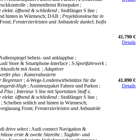
ruckkontrolle ; Internetdienst Reisepaket ;
 elektr. öffnend & schließend
; Stoßfänger S line ;
 und hinten in Wärmesch; DAB ;
Projektionsleuchte in
Front;
Fensterzierleisten und Anbauteile dunkel
;
Isofix
41.790 €
Details
Außenspiegel beheiz- und anklappbar ;
 Audi Store & Smartphone-Interface ;
S-Sportfahrwerk
;
hlusslicht mit Assist.
;
Adaptiver
erfer plus
;
Kamerabasierte
er Begrenzer
; 4-Wege-Lendenwirbelstütze für die
41.890 €
onsgerät-High
; Assistenzpaket Fahren und Parken ;
Details
ed Plus
;
Interieur S line mit Sportsitzen Stoff s
;
 elektr. öffnend & schließend
; Stoßfänger S line ;
; Scheiben seitlich und hinten in Wärmesch;
verglasung Front;
Fensterzierleisten und Anbauteile
udi drive select ; Audi connect Navigation &
lüsse erste & zweite Sitzreihe
;
Tagfahr- und