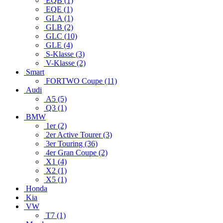
EQB (1)
EQE (1)
GLA (1)
GLB (2)
GLC (10)
GLE (4)
S-Klasse (3)
V-Klasse (2)
Smart
FORTWO Coupe (11)
Audi
A5 (5)
Q3 (1)
BMW
1er (2)
2er Active Tourer (3)
3er Touring (36)
4er Gran Coupe (2)
X1 (4)
X2 (1)
X5 (1)
Honda
Kia
VW
T7 (1)