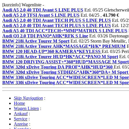
[kurzinfo] Wagenliste -
Audi A5 2.0 40 TDI Avant S LINE PLUS
Ezl. 05/25 Gletscherweiß
Audi A5 2.0 TFSI Avant S LINE PLUS
Ezl. 04/25 ,
41.790 €
Audi A5 2.0 40 TDI Avant TECH PLUS S LINE PLUS
Ezl. 05/2
Audi A5 2.0 40 TDI Avant TECH PLUS S LINE PLUS
Ezl. 12/2
Audi A5 40 TDI ACC*TECH+*MMI*MATRIX S LINE PLUS
Audi Q3 2.0 TDI PANO*AHK*RFK S Line
Ezl. 03/26 Daytonagra
BMW 218i Active Tourer M Sport
Ezl. 02/25 Storm Bay Metallic,
BMW 218i Active Tourer AHK*MASSAGE*H/K* PREMIUM
E
BMW 120 HEAD-UP*360 KAMERA*KEYLESS
Ezl. 03/25 Per
BMW 218i Active Tourer HUD*HK*ACC*PANO M Sport
Ezl. 
BMW 120 DRIVING ASSIST+*360*HUD*MASSAGE M Sport
BMW 320d xDrive Touring DA PROF*AHK*HUD*360
Ezl. 03/
BMW 320d xDrive Touring STDHZG*AHK*360*DA+ M Sport
BMW 330i xDrive Touring ACC*WIDESCREEN*LED M Spor
BMW 330i xDrive Touring ACC*WIDESCREEN*LED M Spor
Skip Navigation
:
Home
Wagen Listen
:
Ankauf
:
Service
:
Anreise
: