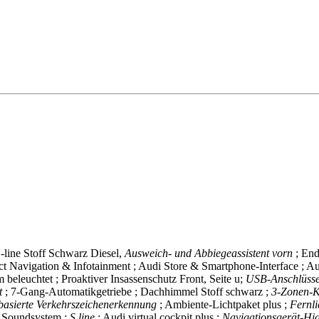
S-line Stoff Schwarz
Diesel,
Ausweich- und Abbiegeassistent vorn
; En
ect Navigation & Infotainment ; Audi Store & Smartphone-Interface ; A
beleuchtet ; Proaktiver Insassenschutz Front, Seite u;
USB-Anschlüsse 
nt
; 7-Gang-Automatikgetriebe ; Dachhimmel Stoff schwarz ;
3-Zonen-K
asierte Verkehrszeichenerkennung
; Ambiente-Lichtpaket plus ;
Fernli
i Soundsystem ;
S line
; Audi virtual cockpit plus ;
Navigationsgerät-Hi