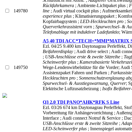
Schlusslicht mit Assist.
;
Adaptiver Geschwindigk
Rückfahrkamera
; Ambiente-Lichtpaket plus ;
F
149780
line
; Audi virtual cockpit plus ; Aufmerksamk
experience plus
; Klimatisierungspaket ; Komfo
Kopfairbagsystem ;
LED-Heckleuchten pro
;
So
Querverkehrassistent vorn
;
Spurwechsel- & Au
Telefonablage mit induktiver Ladefunktio
; Wärm
A5 40 TDI ACC*TECH+*MMI*MATRIX S
Ezl. 04/25 9.400 km Daytonagrau Perleffekt,
Di
Beifahrerdisplay
; Audi drive select ; Audi con
;
USB-Anschlüsse erste & zweite Sitzreihe
;
Tagf
Scheinwerfer plus
;
Kamerabasierte Verkehrsz
149750
Wege-Lendenwirbelstütze für die Vorder; Audi
Assistenzpaket Fahren und Parken ;
Parkassiste
Heckleuchten pro
;
Sonnenschutzverglasung ab
Spurwechsel- & Ausstiegswarnung, Querver
; S
Elektrische Luftzusatzheizung ;
Isofix Beifahrer
Q3 2.0 TDI PANO*AHK*RFK S Line
Ezl. 03/26 674 km Daytonagrau Perleffekt, Sto
Vorbereitung für Anhängevorrichtung ; Außenspi
Interface ; Audi connect Notruf & Service ; Da
USB-Anschlüsse erste & zweite Sitzreihe
;
Adapt
LED-Scheinwerfer plus
; Innenspiegel automat