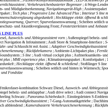
eitsassistent
;
3-Zonen-Komfortklimaautomatik
;
LED-Scheinwerfer p
ernlichtassistent
;
Verkehrszeichenbasierter Begrenzer
; 4-Wege-Lenden
eits- und Müdigkeitserkennung;
Navigationsgerät-High
; Assistenzpaket
rtpaket ;
Tech plus
;
Progressive Line Advanced Plus
;
Interieur S line m
nnenschutzverglasung abgedunkelt
;
Heckklappe elektr. öffnend & sch
sstiegswarnung, Querver
; Spurverlassenswarnung ; Scheiben seitlich
eschutz- und Akustikverglasung Front;
Fensterzierleisten und Anbaute
 LINE PLUS
esel,
Ausweich- und Abbiegeassistent vorn
; Außenspiegel beheiz- und
nect Navigation & Infotainment ; Audi Store & Smartphone-Interface ;
S
ahr- und Schlusslicht mit Assist.
;
Adaptiver Geschwindigkeitsassistent
eichenerkennung
;
Rückfahrkamera
; Ambiente-Lichtpaket plus ;
Fernlic
 Soundsystem ;
S line
; Audi virtual cockpit plus ; Aufmerksamkeits- 
nt plus
;
MMI experience plus
; Klimatisierungspaket ; Komfortpaket ;
gedunkelt
;
Heckklappe elektr. öffnend & schließend
; Stoßfänger S line
purverlassenswarnung ; Scheiben seitlich und hinten in Wärmesch;
Spor
- und Fondsitze
ff/mikrofaser-kombination Schwarz
Diesel,
Ausweich- und Abbiegeassi
egel beheiz- und anklappbar ; Audi drive select ; Audi connect Navig
chreling Schwarz ;
Panorama-Schiebedach
; Einstiegsleisten S-Emblem
iver Geschwindigkeitsassistent
; 7-Gang-Automatikgetriebe ; Dachhim
isch abblendend ;
Kamerabasierte Verkehrszeichenerkennung
;
Rückfah