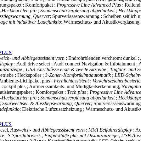
erungspaket ; Komfortpaket ;
Progressive Line Advanced Plus
; Reifend
Heckleuchten pro
;
Sonnenschutzverglasung abgedunkelt
;
Heckklappe
sstiegswarnung, Querver
; Spurverlassenswarnung ; Scheiben seitlich
age mit induktiver Ladefunktio
; Wärmeschutz- und Akustikverglasung 
 PLUS
eich- und Abbiegeassistent vorn
; Endrohrblenden verchromt dunkel ; 
display
; Audi drive select ; Audi connect Navigation & Infotainment ;
stanzanzeige
;
USB-Anschlüsse erste & zweite Sitzreihe
;
Tagfahr- und Sc
triebe ; Heckspoiler ;
3-Zonen-Komfortklimaautomatik
;
LED-Scheinw
 Ambiente-Lichtpaket plus ;
Fernlichtassistent
;
Verkehrszeichenbasiert
al cockpit plus ; Aufmerksamkeits- und Müdigkeitserkennung;
Navigati
atisierungspaket ; Komfortpaket ;
Tech plus
;
Progressive Line Advanc
Heckleuchten pro
;
Sonnenschutzverglasung abgedunkelt
;
Heckklappe
;
Spurwechsel- & Ausstiegswarnung, Querver
; Spurverlassenswarnung 
adefunktio
; Elektrische Luftzusatzheizung ; Wärmeschutz- und Akustik
 PLUS
esel,
Ausweich- und Abbiegeassistent vorn
;
MMI Beifahrerdisplay
; A
ce ;
S-Sportfahrwerk
;
Einparkhilfe plus mit Distanzanzeige
;
USB-Ansch