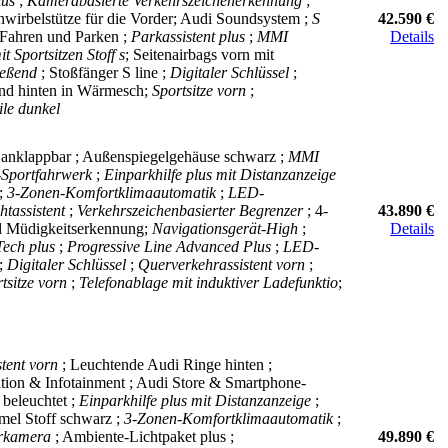
lus
;
Kamerabasierte Verkehrszeichenerkennung
;
wirbelstütze für die Vorder; Audi Soundsystem ;
S
42.590 €
 Fahren und Parken ;
Parkassistent plus
;
MMI
Details
it Sportsitzen Stoff s
; Seitenairbags vorn mit
ließend
; Stoßfänger S line ;
Digitaler Schlüssel
;
 und hinten in Wärmesch;
Sportsitze vorn
;
ile dunkel
 anklappbar ; Außenspiegelgehäuse schwarz ;
MMI
-Sportfahrwerk
;
Einparkhilfe plus mit Distanzanzeige
;
3-Zonen-Komfortklimaautomatik
;
LED-
htassistent
;
Verkehrszeichenbasierter Begrenzer
; 4-
43.890 €
und Müdigkeitserkennung;
Navigationsgerät-High
;
Details
Tech plus
;
Progressive Line Advanced Plus
;
LED-
 ;
Digitaler Schlüssel
;
Querverkehrassistent vorn
;
tsitze vorn
;
Telefonablage mit induktiver Ladefunktio
;
stent vorn
; Leuchtende Audi Ringe hinten ;
ation & Infotainment ; Audi Store & Smartphone-
 beleuchtet ;
Einparkhilfe plus mit Distanzanzeige
;
mel Stoff schwarz ;
3-Zonen-Komfortklimaautomatik
;
rkamera
; Ambiente-Lichtpaket plus ;
49.890 €