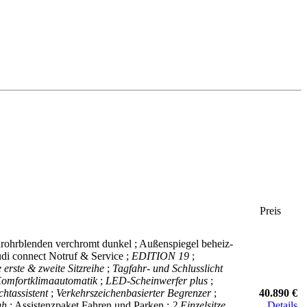
Preis
drohrblenden verchromt dunkel ; Außenspiegel beheiz-
udi connect Notruf & Service ;
EDITION 19
;
erste & zweite Sitzreihe
;
Tagfahr- und Schlusslicht
omfortklimaautomatik
;
LED-Scheinwerfer plus
;
chtassistent
;
Verkehrszeichenbasierter Begrenzer
;
40.890 €
gh
; Assistenzpaket Fahren und Parken ;
2 Einzelsitze
Details