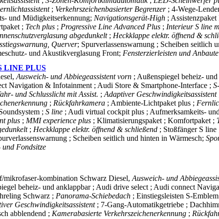
eitsassistent
;
3-Zonen-Komfortklimaautomatik
;
LED-Scheinwerfer p
ernlichtassistent
;
Verkehrszeichenbasierter Begrenzer
; 4-Wege-Lenden
eits- und Müdigkeitserkennung;
Navigationsgerät-High
; Assistenzpaket
rtpaket ;
Tech plus
;
Progressive Line Advanced Plus
;
Interieur S line m
nnenschutzverglasung abgedunkelt
;
Heckklappe elektr. öffnend & sch
sstiegswarnung, Querver
; Spurverlassenswarnung ; Scheiben seitlich
eschutz- und Akustikverglasung Front;
Fensterzierleisten und Anbaute
 LINE PLUS
esel,
Ausweich- und Abbiegeassistent vorn
; Außenspiegel beheiz- und
nect Navigation & Infotainment ; Audi Store & Smartphone-Interface ;
S
ahr- und Schlusslicht mit Assist.
;
Adaptiver Geschwindigkeitsassistent
eichenerkennung
;
Rückfahrkamera
; Ambiente-Lichtpaket plus ;
Fernlic
 Soundsystem ;
S line
; Audi virtual cockpit plus ; Aufmerksamkeits- 
nt plus
;
MMI experience plus
; Klimatisierungspaket ; Komfortpaket ;
gedunkelt
;
Heckklappe elektr. öffnend & schließend
; Stoßfänger S line
purverlassenswarnung ; Scheiben seitlich und hinten in Wärmesch;
Spor
- und Fondsitze
ff/mikrofaser-kombination Schwarz
Diesel,
Ausweich- und Abbiegeassi
egel beheiz- und anklappbar ; Audi drive select ; Audi connect Navig
chreling Schwarz ;
Panorama-Schiebedach
; Einstiegsleisten S-Emblem
iver Geschwindigkeitsassistent
; 7-Gang-Automatikgetriebe ; Dachhim
isch abblendend ;
Kamerabasierte Verkehrszeichenerkennung
;
Rückfah