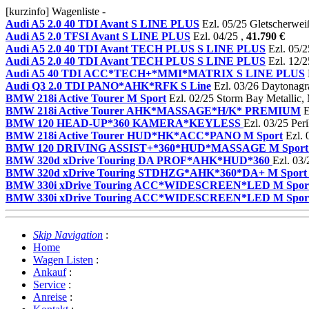
[kurzinfo] Wagenliste -
Audi A5 2.0 40 TDI Avant S LINE PLUS
Ezl. 05/25 Gletscherweiß
Audi A5 2.0 TFSI Avant S LINE PLUS
Ezl. 04/25 ,
41.790 €
Audi A5 2.0 40 TDI Avant TECH PLUS S LINE PLUS
Ezl. 05/2
Audi A5 2.0 40 TDI Avant TECH PLUS S LINE PLUS
Ezl. 12/2
Audi A5 40 TDI ACC*TECH+*MMI*MATRIX S LINE PLUS
Audi Q3 2.0 TDI PANO*AHK*RFK S Line
Ezl. 03/26 Daytonagra
BMW 218i Active Tourer M Sport
Ezl. 02/25 Storm Bay Metallic,
BMW 218i Active Tourer AHK*MASSAGE*H/K* PREMIUM
E
BMW 120 HEAD-UP*360 KAMERA*KEYLESS
Ezl. 03/25 Per
BMW 218i Active Tourer HUD*HK*ACC*PANO M Sport
Ezl. 
BMW 120 DRIVING ASSIST+*360*HUD*MASSAGE M Sport
BMW 320d xDrive Touring DA PROF*AHK*HUD*360
Ezl. 03/
BMW 320d xDrive Touring STDHZG*AHK*360*DA+ M Sport
BMW 330i xDrive Touring ACC*WIDESCREEN*LED M Spor
BMW 330i xDrive Touring ACC*WIDESCREEN*LED M Spor
Skip Navigation
:
Home
Wagen Listen
:
Ankauf
:
Service
:
Anreise
: