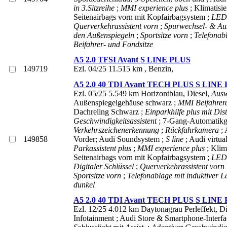
in 3.Sitzreihe
;
MMI experience plus
; Klimatisi
Seitenairbags vorn mit Kopfairbagsystem ;
LED-
Querverkehrassistent vorn
;
Spurwechsel- & Au
den Außenspiegeln
;
Sportsitze vorn
;
Telefonabl
Beifahrer- und Fondsitze
A5 2.0 TFSI Avant S LINE PLUS
149719
Ezl. 04/25 11.515 km ,
Benzin,
A5 2.0 40 TDI Avant TECH PLUS S LINE
Ezl. 05/25 5.549 km Horizontblau,
Diesel,
Ausw
Außenspiegelgehäuse schwarz ;
MMI Beifahrer
Dachreling Schwarz ;
Einparkhilfe plus mit Di
Geschwindigkeitsassistent
; 7-Gang-Automatikge
Verkehrszeichenerkennung
;
Rückfahrkamera
;
149858
Vorder; Audi Soundsystem ;
S line
; Audi virtu
Parkassistent plus
;
MMI experience plus
; Klim
Seitenairbags vorn mit Kopfairbagsystem ;
LED-
Digitaler Schlüssel
;
Querverkehrassistent vorn
Sportsitze vorn
;
Telefonablage mit induktiver L
dunkel
A5 2.0 40 TDI Avant TECH PLUS S LINE
Ezl. 12/25 4.012 km Daytonagrau Perleffekt,
Di
Infotainment ; Audi Store & Smartphone-Interfa