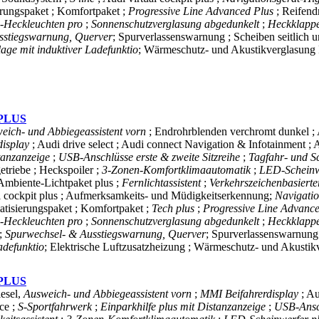
erungspaket ; Komfortpaket ;
Progressive Line Advanced Plus
; Reifend
Heckleuchten pro
;
Sonnenschutzverglasung abgedunkelt
;
Heckklappe
sstiegswarnung, Querver
; Spurverlassenswarnung ; Scheiben seitlich
age mit induktiver Ladefunktio
; Wärmeschutz- und Akustikverglasung 
 PLUS
eich- und Abbiegeassistent vorn
; Endrohrblenden verchromt dunkel ; 
display
; Audi drive select ; Audi connect Navigation & Infotainment ;
stanzanzeige
;
USB-Anschlüsse erste & zweite Sitzreihe
;
Tagfahr- und Sc
triebe ; Heckspoiler ;
3-Zonen-Komfortklimaautomatik
;
LED-Scheinw
 Ambiente-Lichtpaket plus ;
Fernlichtassistent
;
Verkehrszeichenbasiert
al cockpit plus ; Aufmerksamkeits- und Müdigkeitserkennung;
Navigati
atisierungspaket ; Komfortpaket ;
Tech plus
;
Progressive Line Advanc
Heckleuchten pro
;
Sonnenschutzverglasung abgedunkelt
;
Heckklappe
;
Spurwechsel- & Ausstiegswarnung, Querver
; Spurverlassenswarnung 
adefunktio
; Elektrische Luftzusatzheizung ; Wärmeschutz- und Akustik
 PLUS
esel,
Ausweich- und Abbiegeassistent vorn
;
MMI Beifahrerdisplay
; A
ce ;
S-Sportfahrwerk
;
Einparkhilfe plus mit Distanzanzeige
;
USB-Ansch