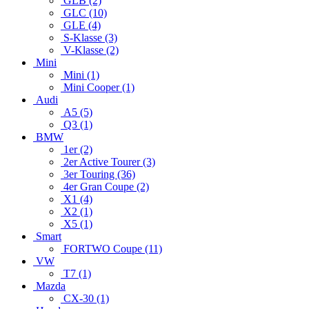
GLB (2)
GLC (10)
GLE (4)
S-Klasse (3)
V-Klasse (2)
Mini
Mini (1)
Mini Cooper (1)
Audi
A5 (5)
Q3 (1)
BMW
1er (2)
2er Active Tourer (3)
3er Touring (36)
4er Gran Coupe (2)
X1 (4)
X2 (1)
X5 (1)
Smart
FORTWO Coupe (11)
VW
T7 (1)
Mazda
CX-30 (1)