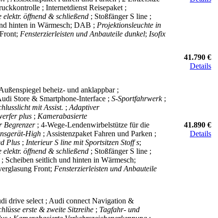
ruckkontrolle ; Internetdienst Reisepaket ;
 elektr. öffnend & schließend
; Stoßfänger S line ;
 und hinten in Wärmesch; DAB ;
Projektionsleuchte in
Front;
Fensterzierleisten und Anbauteile dunkel
;
Isofix
41.790 €
Details
Außenspiegel beheiz- und anklappbar ;
 Audi Store & Smartphone-Interface ;
S-Sportfahrwerk
;
hlusslicht mit Assist.
;
Adaptiver
erfer plus
;
Kamerabasierte
er Begrenzer
; 4-Wege-Lendenwirbelstütze für die
41.890 €
onsgerät-High
; Assistenzpaket Fahren und Parken ;
Details
ed Plus
;
Interieur S line mit Sportsitzen Stoff s
;
 elektr. öffnend & schließend
; Stoßfänger S line ;
; Scheiben seitlich und hinten in Wärmesch;
verglasung Front;
Fensterzierleisten und Anbauteile
udi drive select ; Audi connect Navigation &
lüsse erste & zweite Sitzreihe
;
Tagfahr- und