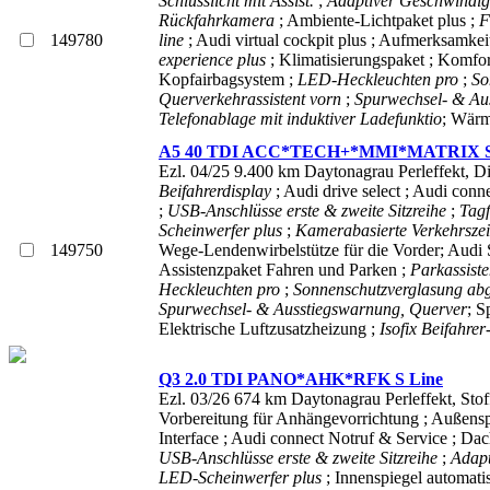
Schlusslicht mit Assist.
;
Adaptiver Geschwindigk
Rückfahrkamera
; Ambiente-Lichtpaket plus ;
F
149780
line
; Audi virtual cockpit plus ; Aufmerksamk
experience plus
; Klimatisierungspaket ; Komfo
Kopfairbagsystem ;
LED-Heckleuchten pro
;
So
Querverkehrassistent vorn
;
Spurwechsel- & Au
Telefonablage mit induktiver Ladefunktio
; Wärm
A5 40 TDI ACC*TECH+*MMI*MATRIX S
Ezl. 04/25 9.400 km Daytonagrau Perleffekt,
Di
Beifahrerdisplay
; Audi drive select ; Audi con
;
USB-Anschlüsse erste & zweite Sitzreihe
;
Tagf
Scheinwerfer plus
;
Kamerabasierte Verkehrsz
149750
Wege-Lendenwirbelstütze für die Vorder; Audi
Assistenzpaket Fahren und Parken ;
Parkassiste
Heckleuchten pro
;
Sonnenschutzverglasung ab
Spurwechsel- & Ausstiegswarnung, Querver
; S
Elektrische Luftzusatzheizung ;
Isofix Beifahrer
Q3 2.0 TDI PANO*AHK*RFK S Line
Ezl. 03/26 674 km Daytonagrau Perleffekt, Sto
Vorbereitung für Anhängevorrichtung ; Außenspi
Interface ; Audi connect Notruf & Service ; Da
USB-Anschlüsse erste & zweite Sitzreihe
;
Adapt
LED-Scheinwerfer plus
; Innenspiegel automat