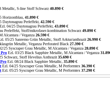
 Metallic, S-line Stoff Schwarz
40.890 €
5 Horizontblau,
41.890 €
5 Daytonagrau Perleffekt,
42.590 €
Ezl. 04/25 Daytonagrau Perleffekt,
43.890 €
u Perleffekt, Stoff/mikrofaser-kombination Schwarz
49.890 €
 M Alcantara / Veganza
26.590 €
zl. 05/25 Sanremo Grün Metallic, Stoff Arktur/anthrazit
26.990 €
iklasgrün Metallic, Veganza Perforated Black
27.390 €
02/25 Syscraper Grau Metallic, M Alcantara / Veganza
28.890 €
 Pro
Ezl. 03/25 Black Sapphire Metallic, M Alcantara / Veganza
31.89
25 Schwarz, Stoff Hevelius Anthrazit
35.690 €
 Pro
Ezl. 08/24 Black Sapphire Metallic,
35.890 €
t
Ezl. 04/25 Syscraper Grau Metallic, M Performtex
36.390 €
t
Ezl. 05/25 Syscraper Grau Metallic, M Performtex
37.290 €