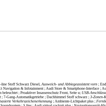
S-line Stoff Schwarz
Diesel,
Ausweich- und Abbiegeassistent vorn
; En
ect Navigation & Infotainment ; Audi Store & Smartphone-Interface ; A
beleuchtet ; Proaktiver Insassenschutz Front, Seite u;
USB-Anschlüsse 
nt
; 7-Gang-Automatikgetriebe ; Dachhimmel Stoff schwarz ;
3-Zonen-K
asierte Verkehrszeichenerkennung
; Ambiente-Lichtpaket plus ;
Fernli
i Soundsystem ;
S line
; Audi virtual cockpit plus ;
Navigationsgerät-Hi