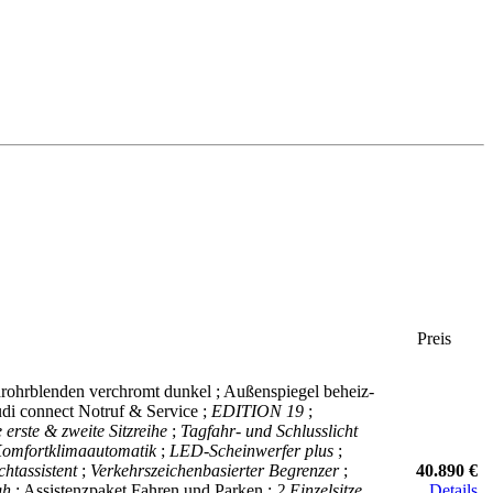
Preis
drohrblenden verchromt dunkel ; Außenspiegel beheiz-
udi connect Notruf & Service ;
EDITION 19
;
erste & zweite Sitzreihe
;
Tagfahr- und Schlusslicht
omfortklimaautomatik
;
LED-Scheinwerfer plus
;
chtassistent
;
Verkehrszeichenbasierter Begrenzer
;
40.890 €
gh
; Assistenzpaket Fahren und Parken ;
2 Einzelsitze
Details