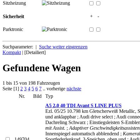
Sitzheizung
+
-
Sicherheit
Parktronic
Suchparameter: |
Suche weiter eingrenzen
Kompakt
| [Detailiert]
Gefundene Wagen
1 bis 15 von 198 Fahrzeugen
Seite [1]
2
3
4
5
6
7
.. vorherige
nächste
Nr.
Bild
Typ
A5 2.0 40 TDI Avant S LINE PLUS
Ezl. 05/25 10.798 km Gletscherweiß Metallic, 
und anklappbar ; Audi drive select ; Audi conn
Dachreling Schwarz ; Einstiegsleisten S-Emblem 
mit Assist.
;
Adaptiver Geschwindigkeitsassiste
Innenspiegel automatisch abblendend ;
Kamerab
149704
Sportlederlenkrad, 3-Speichen, oben und ; Aud