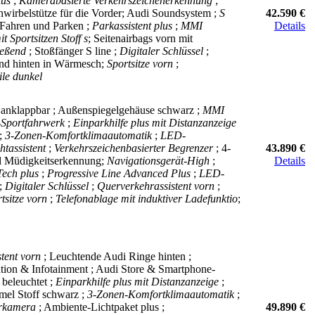
lus
;
Kamerabasierte Verkehrszeichenerkennung
;
wirbelstütze für die Vorder; Audi Soundsystem ;
S
42.590 €
 Fahren und Parken ;
Parkassistent plus
;
MMI
Details
it Sportsitzen Stoff s
; Seitenairbags vorn mit
ließend
; Stoßfänger S line ;
Digitaler Schlüssel
;
 und hinten in Wärmesch;
Sportsitze vorn
;
ile dunkel
 anklappbar ; Außenspiegelgehäuse schwarz ;
MMI
-Sportfahrwerk
;
Einparkhilfe plus mit Distanzanzeige
;
3-Zonen-Komfortklimaautomatik
;
LED-
htassistent
;
Verkehrszeichenbasierter Begrenzer
; 4-
43.890 €
und Müdigkeitserkennung;
Navigationsgerät-High
;
Details
Tech plus
;
Progressive Line Advanced Plus
;
LED-
 ;
Digitaler Schlüssel
;
Querverkehrassistent vorn
;
tsitze vorn
;
Telefonablage mit induktiver Ladefunktio
;
stent vorn
; Leuchtende Audi Ringe hinten ;
ation & Infotainment ; Audi Store & Smartphone-
 beleuchtet ;
Einparkhilfe plus mit Distanzanzeige
;
mel Stoff schwarz ;
3-Zonen-Komfortklimaautomatik
;
rkamera
; Ambiente-Lichtpaket plus ;
49.890 €