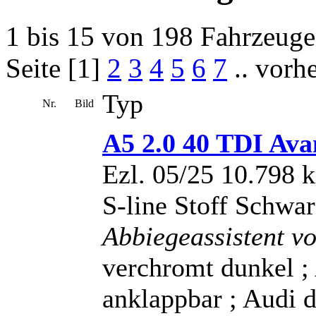
1 bis 15 von 198 Fahrzeug
Seite [1]
2
3
4
5
6
7
.. vorh
Typ
Nr.
Bild
A5 2.0 40 TDI Av
Ezl. 05/25 10.798 
S-line Stoff Schwa
Abbiegeassistent v
verchromt dunkel ;
anklappbar ; Audi d