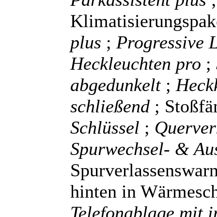
Klimatisierungspak
plus
;
Progressive 
Heckleuchten pro
;
abgedunkelt
;
Heckk
schließend
; Stoßfä
Schlüssel
;
Querver
Spurwechsel- & Au
Spurverlassenswarn
hinten in Wärmesc
Telefonablage mit i