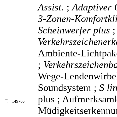
Assist.
;
Adaptiver 
3-Zonen-Komfortkl
Scheinwerfer plus
Verkehrszeichener
Ambiente-Lichtpake
;
Verkehrszeichenba
Wege-Lendenwirbels
Soundsystem ;
S li
plus ; Aufmerksamk
149780
Müdigkeitserkenn