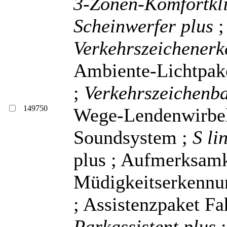
3-Zonen-Komfortkl
Scheinwerfer plus
Verkehrszeichener
Ambiente-Lichtpake
;
Verkehrszeichenba
149750
Wege-Lendenwirbels
Soundsystem ;
S li
plus ; Aufmerksamk
Müdigkeitserkenn
; Assistenzpaket Fa
Parkassistent plus