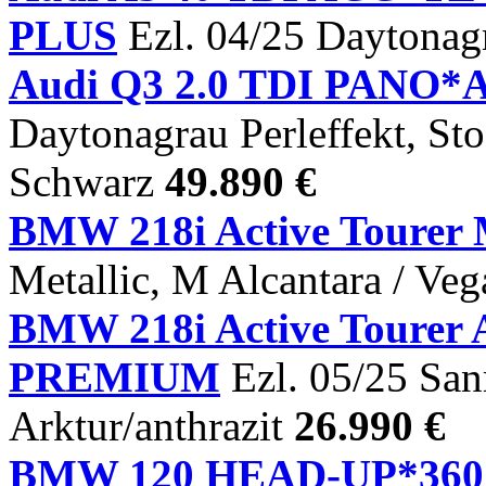
PLUS
Ezl. 04/25 Daytonagr
Audi Q3 2.0 TDI PANO*
Daytonagrau Perleffekt, St
Schwarz
49.890 €
BMW 218i Active Tourer 
Metallic, M Alcantara / Ve
BMW 218i Active Tour
PREMIUM
Ezl. 05/25 San
Arktur/anthrazit
26.990 €
BMW 120 HEAD-UP*3