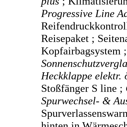
plus
; Klimatisieru
Progressive Line 
Reifendruckkontroll
Reisepaket ; Seiten
Kopfairbagsystem 
Sonnenschutzvergl
Heckklappe elektr.
Stoßfänger S line ;
Spurwechsel- & Au
Spurverlassenswarn
hinten in Wärmesc