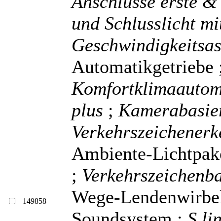
Anschlüsse erste & 
und Schlusslicht mi
Geschwindigkeitsas
Automatikgetriebe 
Komfortklimaauto
plus
;
Kamerabasie
Verkehrszeichener
Ambiente-Lichtpake
;
Verkehrszeichenba
Wege-Lendenwirbels
149858
Soundsystem ;
S li