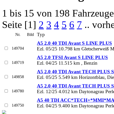
1 bis 15 von 198 Fahrzeug
Seite [1]
2
3
4
5
6
7
.. vorh
Typ
Nr.
Bild
A5 2.0 40 TDI Avant S LINE PLUS
149704
Ezl. 05/25 10.798 km Gletscherweiß Met
A5 2.0 TFSI Avant S LINE PLUS
149719
Ezl. 04/25 11.515 km , Benzin
A5 2.0 40 TDI Avant TECH PLUS 
149858
Ezl. 05/25 5.549 km Horizontblau, Die
A5 2.0 40 TDI Avant TECH PLUS 
149780
Ezl. 12/25 4.012 km Daytonagrau Perle
A5 40 TDI ACC*TECH+*MMI*MA
149750
Ezl. 04/25 9.400 km Daytonagrau Perle