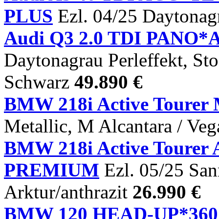
PLUS
Ezl. 04/25 Daytonagr
Audi Q3 2.0 TDI PANO*
Daytonagrau Perleffekt, St
Schwarz
49.890 €
BMW 218i Active Tourer 
Metallic, M Alcantara / Ve
BMW 218i Active Tour
PREMIUM
Ezl. 05/25 San
Arktur/anthrazit
26.990 €
BMW 120 HEAD-UP*3