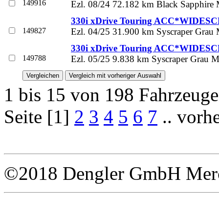
149916
Ezl. 08/24 72.182 km Black Sapphire M
330i xDrive Touring ACC*WIDES
149827
Ezl. 04/25 31.900 km Syscraper Grau 
330i xDrive Touring ACC*WIDES
149788
Ezl. 05/25 9.838 km Syscraper Grau Me
1 bis 15 von 198 Fahrzeug
Seite [1]
2
3
4
5
6
7
.. vorh
©2018 Dengler GmbH Merce