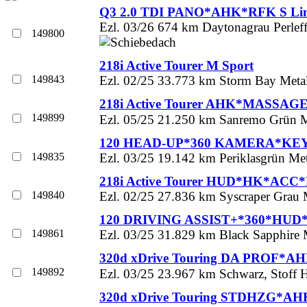
Q3 2.0 TDI PANO*AHK*RFK S Li
Ezl. 03/26 674 km Daytonagrau Perleff
149800
218i Active Tourer M Sport
149843
Ezl. 02/25 33.773 km Storm Bay Metall
218i Active Tourer AHK*MASSA
149899
Ezl. 05/25 21.250 km Sanremo Grün Met
120 HEAD-UP*360 KAMERA*KE
149835
Ezl. 03/25 19.142 km Periklasgrün Met
218i Active Tourer HUD*HK*ACC
149840
Ezl. 02/25 27.836 km Syscraper Grau M
120 DRIVING ASSIST+*360*HUD
149861
Ezl. 03/25 31.829 km Black Sapphire M
320d xDrive Touring DA PROF*
149892
Ezl. 03/25 23.967 km Schwarz, Stoff H
320d xDrive Touring STDHZG*AH