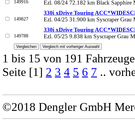
149916
Ezl. 08/24 72.182 km Black Sapphire M
330i xDrive Touring ACC*WIDES
149827
Ezl. 04/25 31.900 km Syscraper Grau 
330i xDrive Touring ACC*WIDES
149788
Ezl. 05/25 9.838 km Syscraper Grau Me
1 bis 15 von 191 Fahrzeug
Seite [1]
2
3
4
5
6
7
.. vorh
©2018 Dengler GmbH Merce