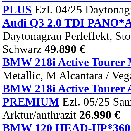
PLUS
Ezl. 04/25 Daytonagr
Audi Q3 2.0 TDI PANO*
Daytonagrau Perleffekt, St
Schwarz
49.890 €
BMW 218i Active Tourer 
Metallic, M Alcantara / Ve
BMW 218i Active Tour
PREMIUM
Ezl. 05/25 San
Arktur/anthrazit
26.990 €
BMW 120 HEAD-UP*3