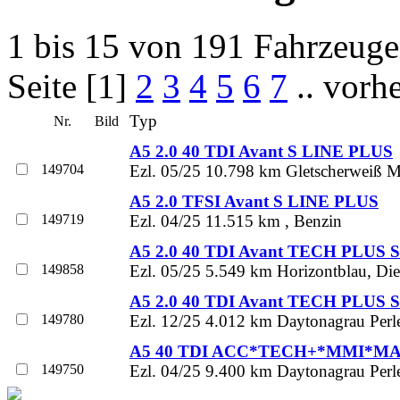
1 bis 15 von 191 Fahrzeug
Seite [1]
2
3
4
5
6
7
.. vorh
Typ
Nr.
Bild
A5 2.0 40 TDI Avant S LINE PLUS
149704
Ezl. 05/25 10.798 km Gletscherweiß Met
A5 2.0 TFSI Avant S LINE PLUS
149719
Ezl. 04/25 11.515 km , Benzin
A5 2.0 40 TDI Avant TECH PLUS 
149858
Ezl. 05/25 5.549 km Horizontblau, Die
A5 2.0 40 TDI Avant TECH PLUS 
149780
Ezl. 12/25 4.012 km Daytonagrau Perle
A5 40 TDI ACC*TECH+*MMI*MA
149750
Ezl. 04/25 9.400 km Daytonagrau Perle