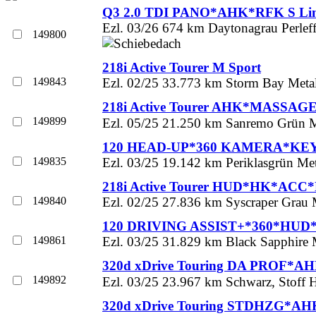
Q3 2.0 TDI PANO*AHK*RFK S Li
Ezl. 03/26 674 km Daytonagrau Perleff
149800
218i Active Tourer M Sport
149843
Ezl. 02/25 33.773 km Storm Bay Metall
218i Active Tourer AHK*MASSA
149899
Ezl. 05/25 21.250 km Sanremo Grün Met
120 HEAD-UP*360 KAMERA*KE
149835
Ezl. 03/25 19.142 km Periklasgrün Met
218i Active Tourer HUD*HK*ACC
149840
Ezl. 02/25 27.836 km Syscraper Grau M
120 DRIVING ASSIST+*360*HUD
149861
Ezl. 03/25 31.829 km Black Sapphire M
320d xDrive Touring DA PROF*
149892
Ezl. 03/25 23.967 km Schwarz, Stoff H
320d xDrive Touring STDHZG*AH