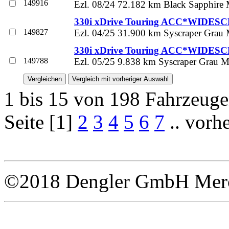
149916
Ezl. 08/24 72.182 km Black Sapphire M
330i xDrive Touring ACC*WIDES
149827
Ezl. 04/25 31.900 km Syscraper Grau 
330i xDrive Touring ACC*WIDES
149788
Ezl. 05/25 9.838 km Syscraper Grau Me
1 bis 15 von 198 Fahrzeug
Seite [1]
2
3
4
5
6
7
.. vorh
©2018 Dengler GmbH Merce