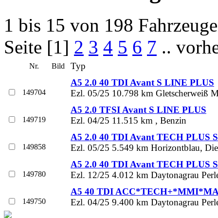
1 bis 15 von 198 Fahrzeug
Seite [1]
2
3
4
5
6
7
.. vorh
Typ
Nr.
Bild
A5 2.0 40 TDI Avant S LINE PLUS
149704
Ezl. 05/25 10.798 km Gletscherweiß Met
A5 2.0 TFSI Avant S LINE PLUS
149719
Ezl. 04/25 11.515 km , Benzin
A5 2.0 40 TDI Avant TECH PLUS 
149858
Ezl. 05/25 5.549 km Horizontblau, Die
A5 2.0 40 TDI Avant TECH PLUS 
149780
Ezl. 12/25 4.012 km Daytonagrau Perle
A5 40 TDI ACC*TECH+*MMI*MA
149750
Ezl. 04/25 9.400 km Daytonagrau Perle