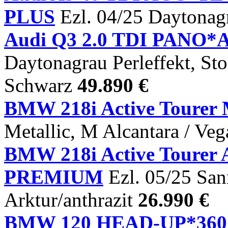
PLUS
Ezl. 04/25 Daytonagr
Audi Q3 2.0 TDI PANO*
Daytonagrau Perleffekt, St
Schwarz
49.890 €
BMW 218i Active Tourer 
Metallic, M Alcantara / Ve
BMW 218i Active Tour
PREMIUM
Ezl. 05/25 San
Arktur/anthrazit
26.990 €
BMW 120 HEAD-UP*3