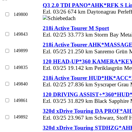
Q3 2.0 TDI PANO*AHK*RFK S Li
Ezl. 03/26 674 km Daytonagrau Perleff
149800
218i Active Tourer M Sport
149843
Ezl. 02/25 33.773 km Storm Bay Metall
218i Active Tourer AHK*MASSA
149899
Ezl. 05/25 21.250 km Sanremo Grün Met
120 HEAD-UP*360 KAMERA*KE
149835
Ezl. 03/25 19.142 km Periklasgrün Met
218i Active Tourer HUD*HK*ACC
149840
Ezl. 02/25 27.836 km Syscraper Grau M
120 DRIVING ASSIST+*360*HUD
149861
Ezl. 03/25 31.829 km Black Sapphire M
320d xDrive Touring DA PROF*
149892
Ezl. 03/25 23.967 km Schwarz, Stoff H
320d xDrive Touring STDHZG*AH