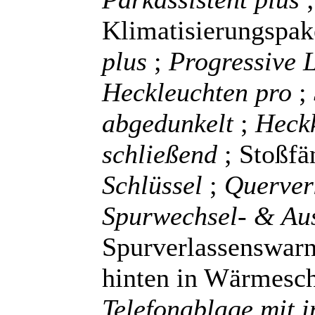
Klimatisierungspak
plus
;
Progressive 
Heckleuchten pro
;
abgedunkelt
;
Heckk
schließend
; Stoßfä
Schlüssel
;
Querver
Spurwechsel- & Au
Spurverlassenswarn
hinten in Wärmesc
Telefonablage mit i