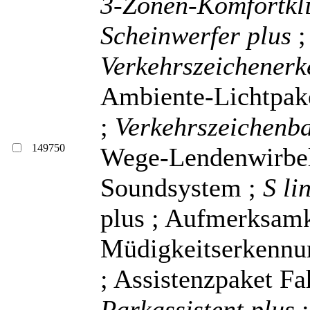
3-Zonen-Komfortkl
Scheinwerfer plus
Verkehrszeichener
Ambiente-Lichtpake
;
Verkehrszeichenba
149750
Wege-Lendenwirbels
Soundsystem ;
S li
plus ; Aufmerksamk
Müdigkeitserkenn
; Assistenzpaket Fa
Parkassistent plus