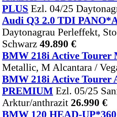
PLUS
Ezl. 04/25 Daytonagr
Audi Q3 2.0 TDI PANO*
Daytonagrau Perleffekt, St
Schwarz
49.890 €
BMW 218i Active Tourer 
Metallic, M Alcantara / Ve
BMW 218i Active Tour
PREMIUM
Ezl. 05/25 San
Arktur/anthrazit
26.990 €
BMW 120 HEAD-UP*3