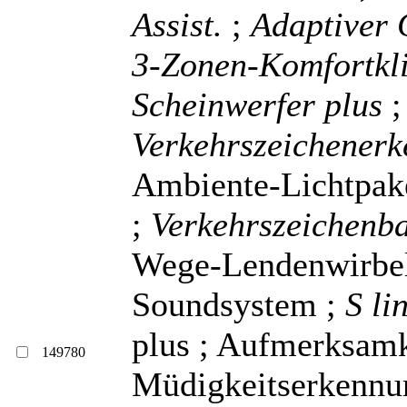
Assist.
;
Adaptiver 
3-Zonen-Komfortkl
Scheinwerfer plus
Verkehrszeichener
Ambiente-Lichtpake
;
Verkehrszeichenba
Wege-Lendenwirbels
Soundsystem ;
S li
plus ; Aufmerksamk
149780
Müdigkeitserkenn