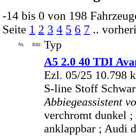
-14 bis 0 von 198 Fahrzeug
Seite
1
2
3
4
5
6
7
.. vorher
Typ
Nr.
Bild
A5 2.0 40 TDI Av
Ezl. 05/25 10.798 
S-line Stoff Schwa
Abbiegeassistent v
verchromt dunkel ;
anklappbar ; Audi d