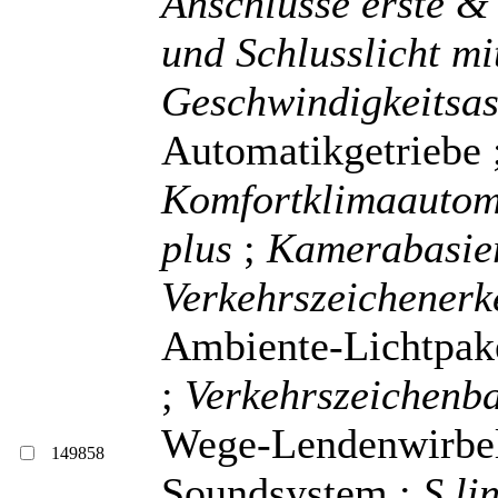
Anschlüsse erste & 
und Schlusslicht mi
Geschwindigkeitsas
Automatikgetriebe 
Komfortklimaauto
plus
;
Kamerabasie
Verkehrszeichener
Ambiente-Lichtpake
;
Verkehrszeichenba
Wege-Lendenwirbels
149858
Soundsystem ;
S li