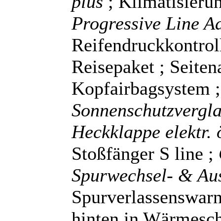
plus
; Klimatisieru
Progressive Line 
Reifendruckkontroll
Reisepaket ; Seiten
Kopfairbagsystem 
Sonnenschutzvergl
Heckklappe elektr.
Stoßfänger S line ;
Spurwechsel- & Au
Spurverlassenswarn
hinten in Wärmesc