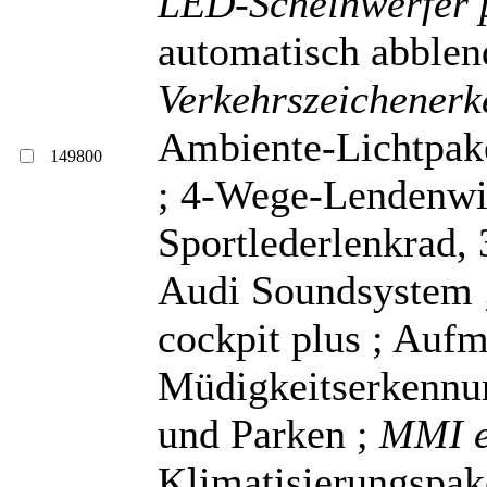
LED-Scheinwerfer 
automatisch abblen
Verkehrszeichener
Ambiente-Lichtpake
149800
; 4-Wege-Lendenwir
Sportlederlenkrad, 
Audi Soundsystem
cockpit plus ; Auf
Müdigkeitserkennun
und Parken ;
MMI e
Klimatisierungspak